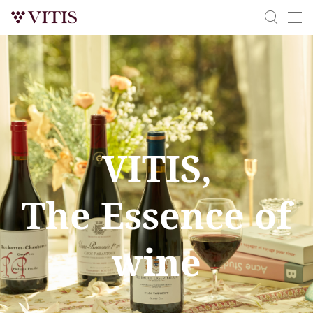
VITIS,
The Essence of
wine