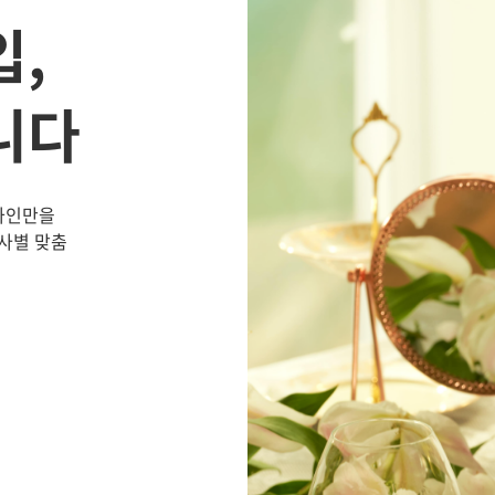
입,
니다
 와인만을
사별 맞춤