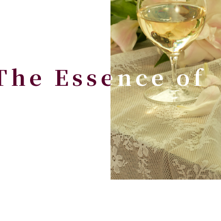
The Essence
of