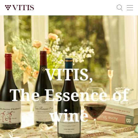
VITIS,
The Essence of
wine